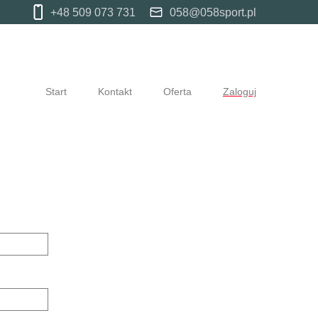
+48 509 073 731
058@058sport.pl
Start
Kontakt
Oferta
Zaloguj