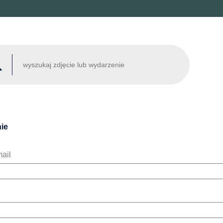
ie
ail