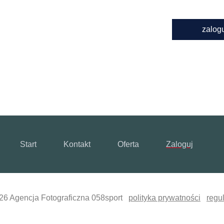
zalog
Start
Kontakt
Oferta
Zaloguj
26 Agencja Fotograficzna 058sport
polityka prywatności
regu