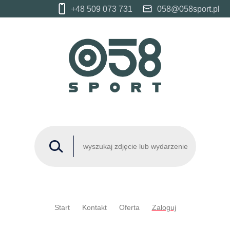
+48 509 073 731
058@058sport.pl
Start
Kontakt
Oferta
Zaloguj