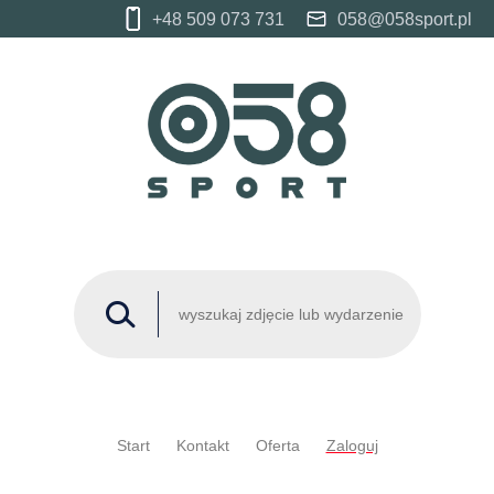
+48 509 073 731
058@058sport.pl
Start
Kontakt
Oferta
Zaloguj