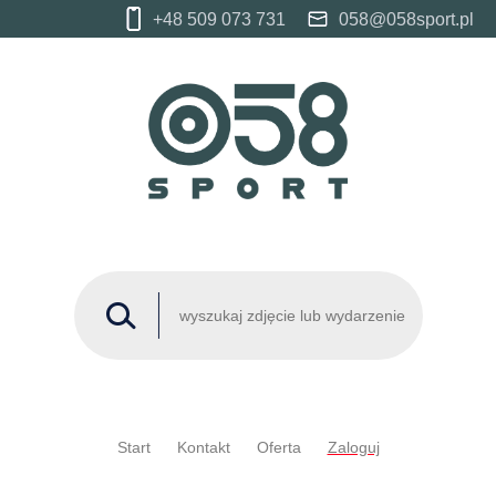
+48 509 073 731
058@058sport.pl
Start
Kontakt
Oferta
Zaloguj