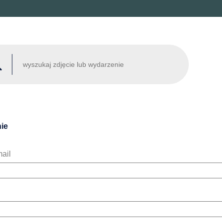
ie
ail