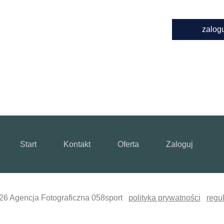
zalog
Start
Kontakt
Oferta
Zaloguj
26 Agencja Fotograficzna 058sport
polityka prywatności
regu