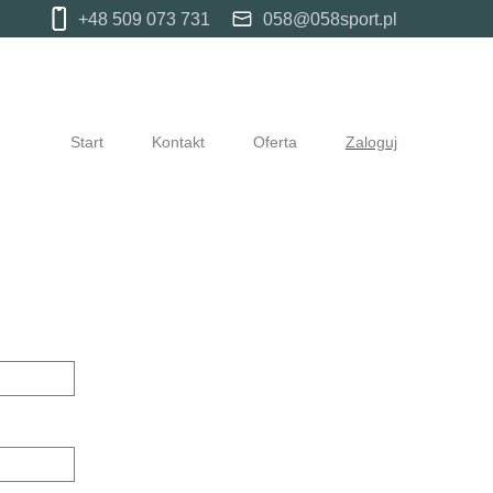
+48 509 073 731
058@058sport.pl
Start
Kontakt
Oferta
Zaloguj