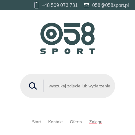
+48 509 073 731
058@058sport.pl
Start
Kontakt
Oferta
Zaloguj