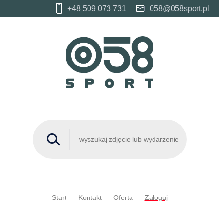
+48 509 073 731
058@058sport.pl
Start
Kontakt
Oferta
Zaloguj