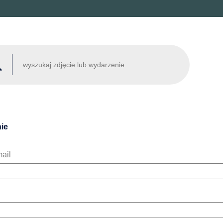
ie
ail