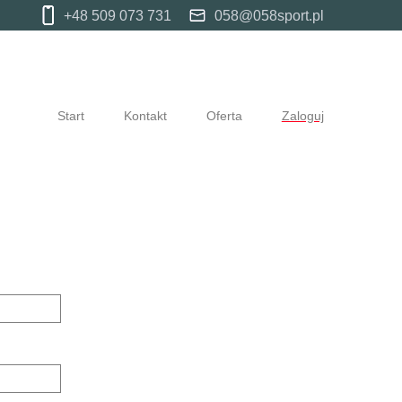
+48 509 073 731
058@058sport.pl
Start
Kontakt
Oferta
Zaloguj