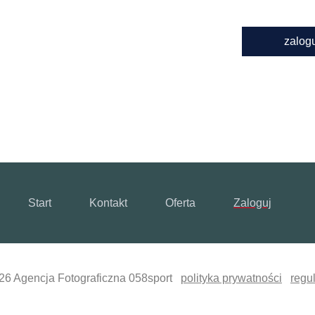
zalog
Start
Kontakt
Oferta
Zaloguj
26 Agencja Fotograficzna 058sport
polityka prywatności
regu