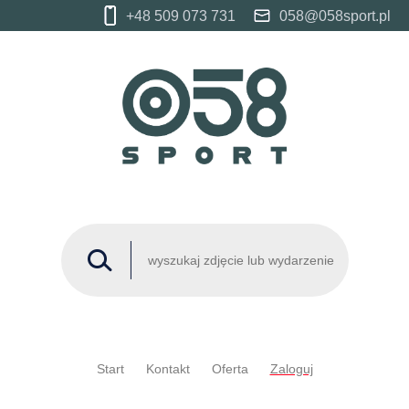
+48 509 073 731
058@058sport.pl
Start
Kontakt
Oferta
Zaloguj