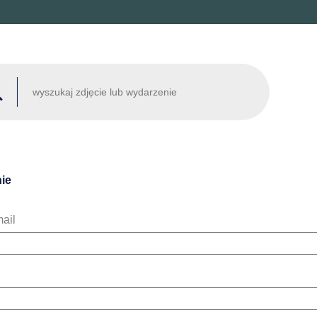
ie
ail