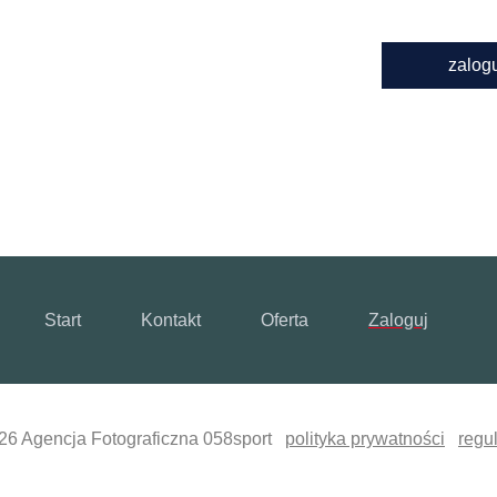
zalog
Start
Kontakt
Oferta
Zaloguj
26 Agencja Fotograficzna 058sport
polityka prywatności
regu