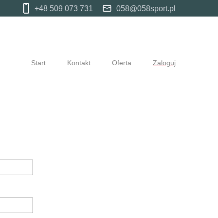
+48 509 073 731
058@058sport.pl
Start
Kontakt
Oferta
Zaloguj