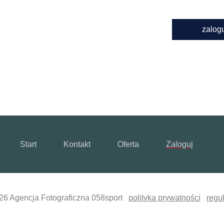
zalog
Start
Kontakt
Oferta
Zaloguj
26 Agencja Fotograficzna 058sport
polityka prywatności
regu