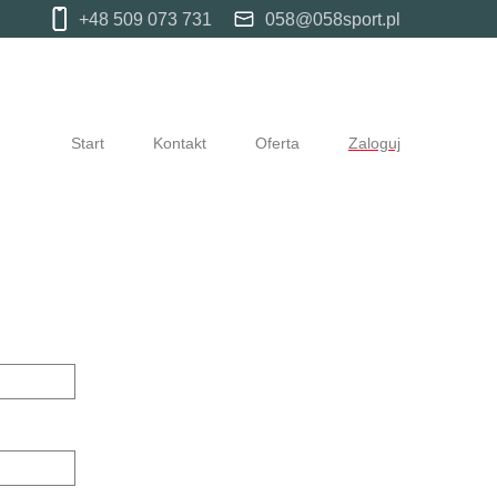
+48 509 073 731
058@058sport.pl
Start
Kontakt
Oferta
Zaloguj