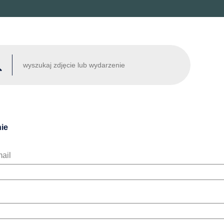
ie
ail