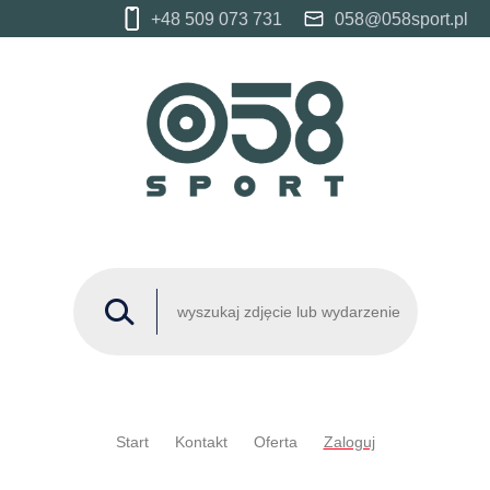
+48 509 073 731
058@058sport.pl
Start
Kontakt
Oferta
Zaloguj