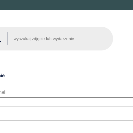
ie
ail