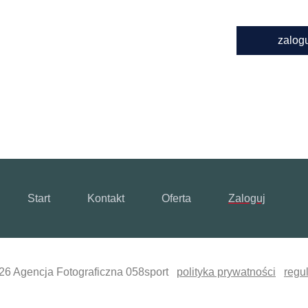
zalog
Start
Kontakt
Oferta
Zaloguj
26 Agencja Fotograficzna 058sport
polityka prywatności
regu