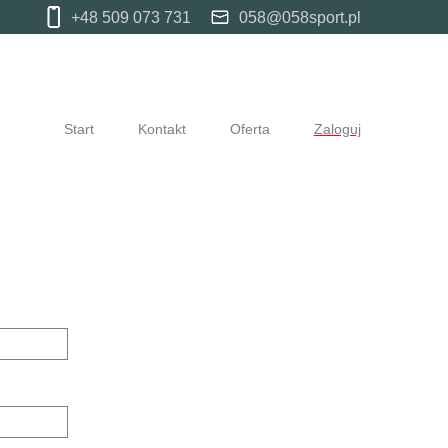
+48 509 073 731
058@058sport.pl
Start
Kontakt
Oferta
Zaloguj