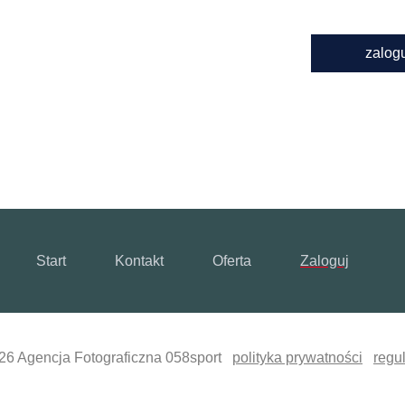
zalog
Start
Kontakt
Oferta
Zaloguj
26 Agencja Fotograficzna 058sport
polityka prywatności
regu