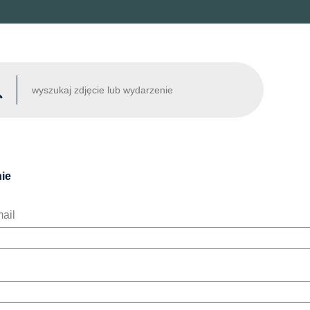
ie
ail