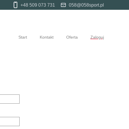
+48 509 073 731
058@058sport.pl
Start
Kontakt
Oferta
Zaloguj