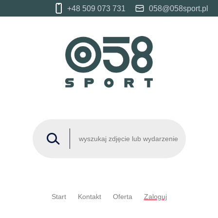
+48 509 073 731
058@058sport.pl
Start
Kontakt
Oferta
Zaloguj