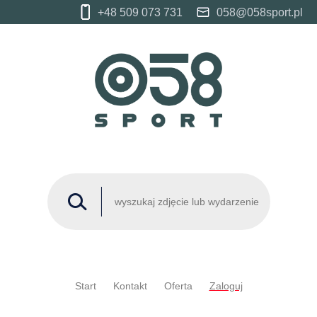
+48 509 073 731
058@058sport.pl
Start
Kontakt
Oferta
Zaloguj