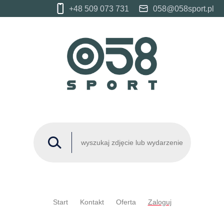
+48 509 073 731
058@058sport.pl
Start
Kontakt
Oferta
Zaloguj