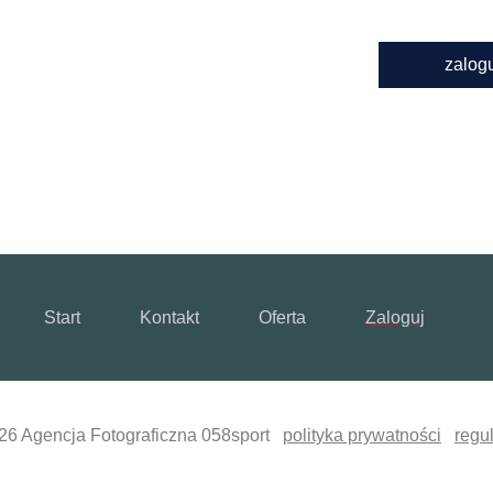
zalog
Start
Kontakt
Oferta
Zaloguj
26 Agencja Fotograficzna 058sport
polityka prywatności
regu