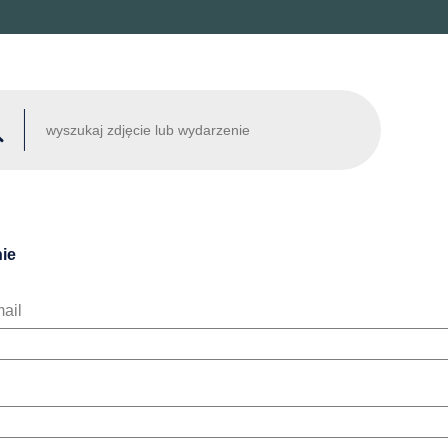
ie
ail