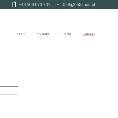
+48 509 073 731
058@058sport.pl
Start
Kontakt
Oferta
Zaloguj