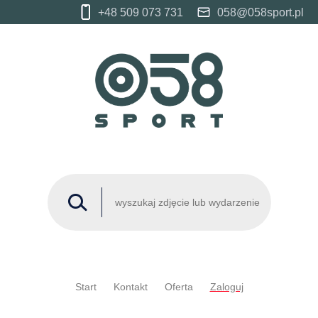
+48 509 073 731
058@058sport.pl
Start
Kontakt
Oferta
Zaloguj