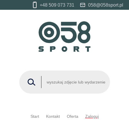
+48 509 073 731
058@058sport.pl
Start
Kontakt
Oferta
Zaloguj