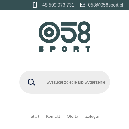
+48 509 073 731
058@058sport.pl
Start
Kontakt
Oferta
Zaloguj