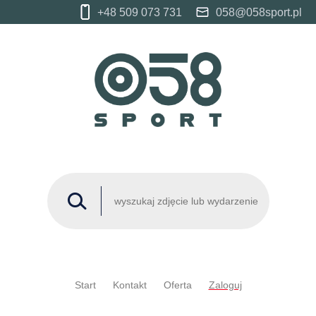
+48 509 073 731
058@058sport.pl
Start
Kontakt
Oferta
Zaloguj