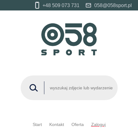
+48 509 073 731
058@058sport.pl
Start
Kontakt
Oferta
Zaloguj