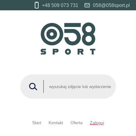
+48 509 073 731
058@058sport.pl
Start
Kontakt
Oferta
Zaloguj