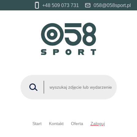
+48 509 073 731
058@058sport.pl
Start
Kontakt
Oferta
Zaloguj