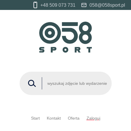
+48 509 073 731
058@058sport.pl
Start
Kontakt
Oferta
Zaloguj