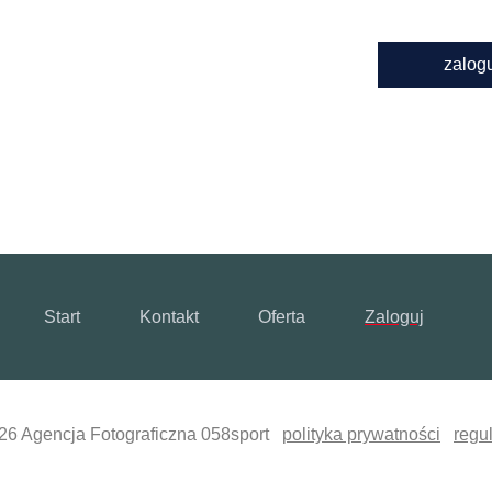
zalog
Start
Kontakt
Oferta
Zaloguj
26 Agencja Fotograficzna 058sport
polityka prywatności
regu