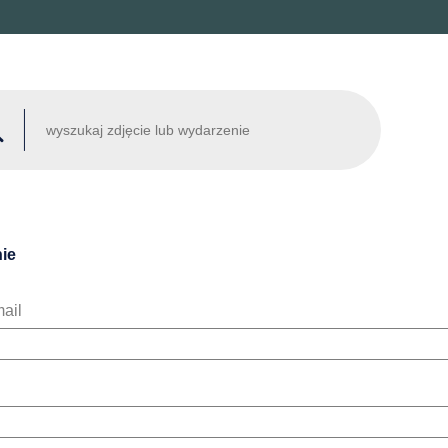
ie
ail