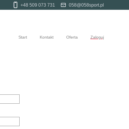
+48 509 073 731
058@058sport.pl
Start
Kontakt
Oferta
Zaloguj