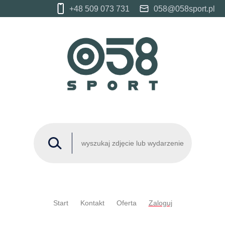
+48 509 073 731
058@058sport.pl
Start
Kontakt
Oferta
Zaloguj