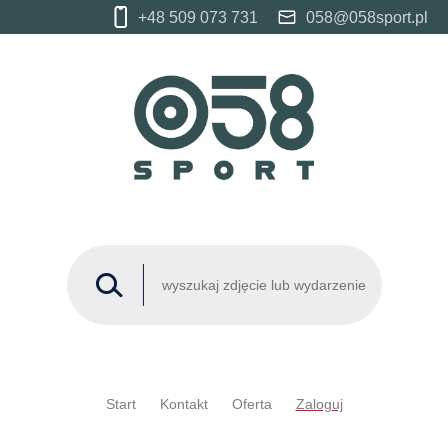
+48 509 073 731
058@058sport.pl
Start
Kontakt
Oferta
Zaloguj