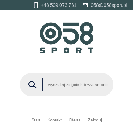
+48 509 073 731
058@058sport.pl
Start
Kontakt
Oferta
Zaloguj