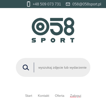
+48 509 073 731
058@058sport.pl
Start
Kontakt
Oferta
Zaloguj