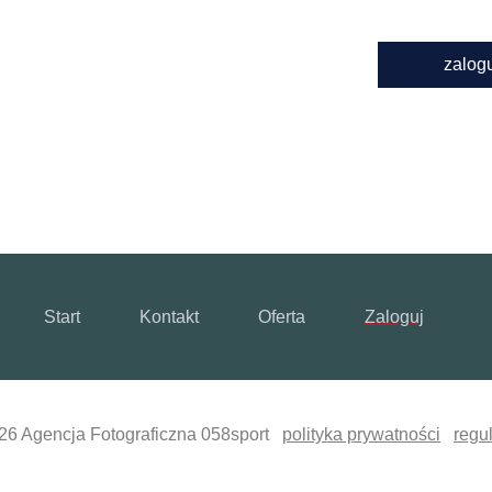
zalog
Start
Kontakt
Oferta
Zaloguj
26 Agencja Fotograficzna 058sport
polityka prywatności
regu