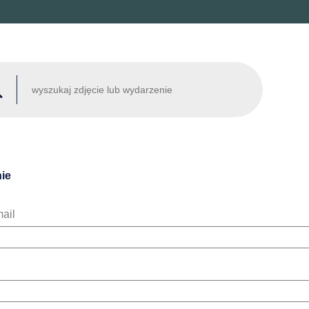
ie
ail