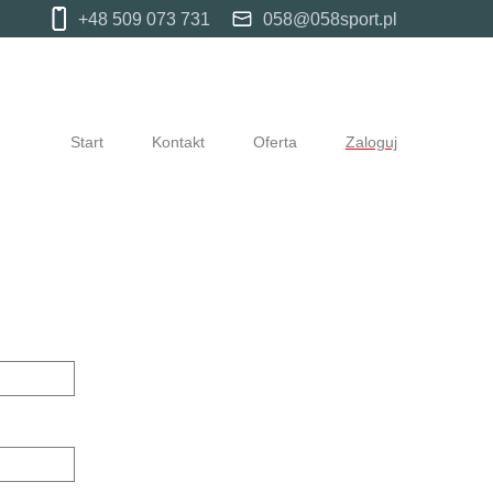
+48 509 073 731
058@058sport.pl
Start
Kontakt
Oferta
Zaloguj