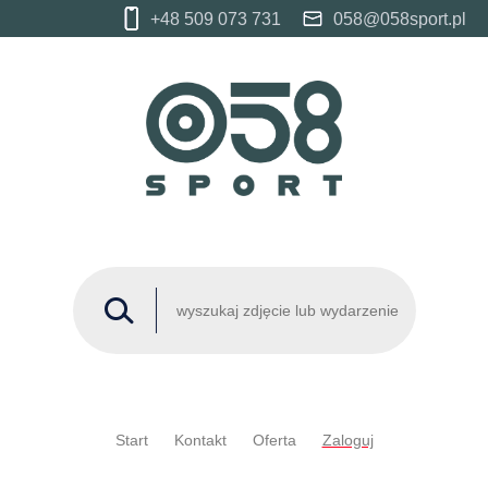
+48 509 073 731
058@058sport.pl
Start
Kontakt
Oferta
Zaloguj