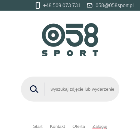
+48 509 073 731
058@058sport.pl
Start
Kontakt
Oferta
Zaloguj