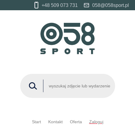
+48 509 073 731
058@058sport.pl
Start
Kontakt
Oferta
Zaloguj