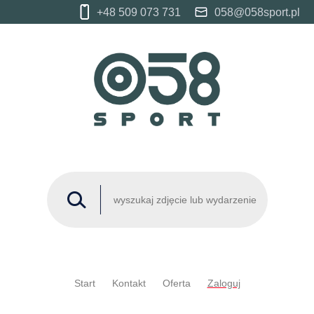
+48 509 073 731
058@058sport.pl
Start
Kontakt
Oferta
Zaloguj