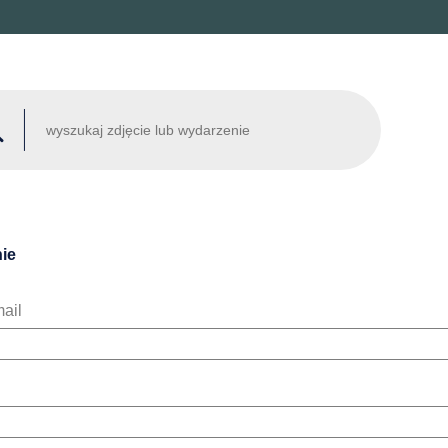
ie
ail