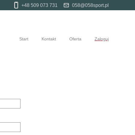
+48 509 073 731
058@058sport.pl
Start
Kontakt
Oferta
Zaloguj