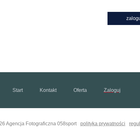
zalog
Start
Kontakt
Oferta
Zaloguj
26 Agencja Fotograficzna 058sport
polityka prywatności
regu