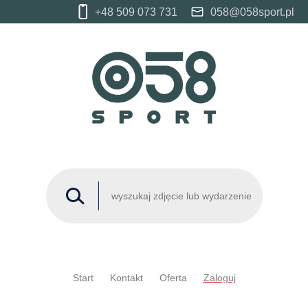
+48 509 073 731
058@058sport.pl
Start
Kontakt
Oferta
Zaloguj