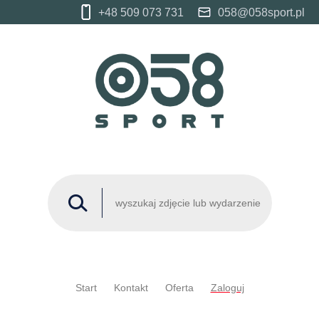
+48 509 073 731
058@058sport.pl
Start
Kontakt
Oferta
Zaloguj