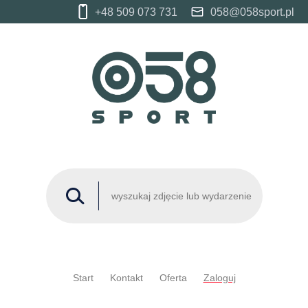
+48 509 073 731
058@058sport.pl
Start
Kontakt
Oferta
Zaloguj