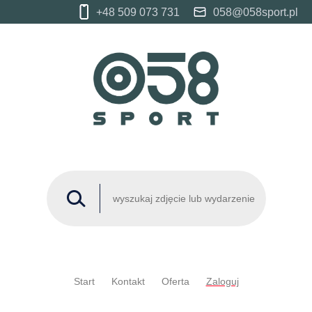
+48 509 073 731
058@058sport.pl
Start
Kontakt
Oferta
Zaloguj