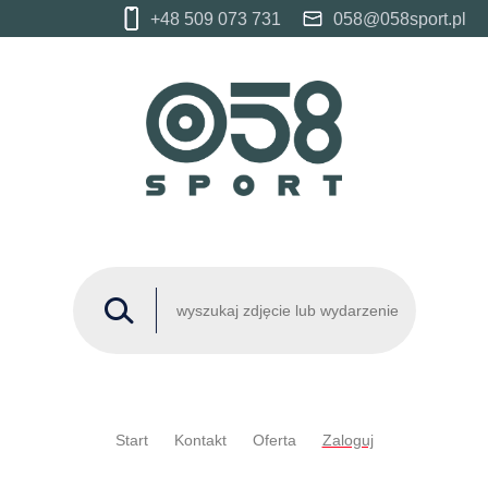
+48 509 073 731
058@058sport.pl
Start
Kontakt
Oferta
Zaloguj