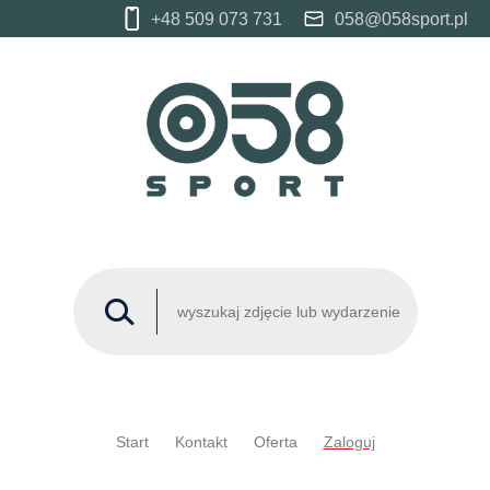
+48 509 073 731
058@058sport.pl
Start
Kontakt
Oferta
Zaloguj