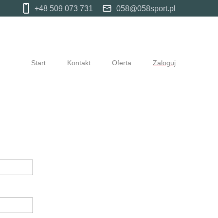
+48 509 073 731
058@058sport.pl
Start
Kontakt
Oferta
Zaloguj