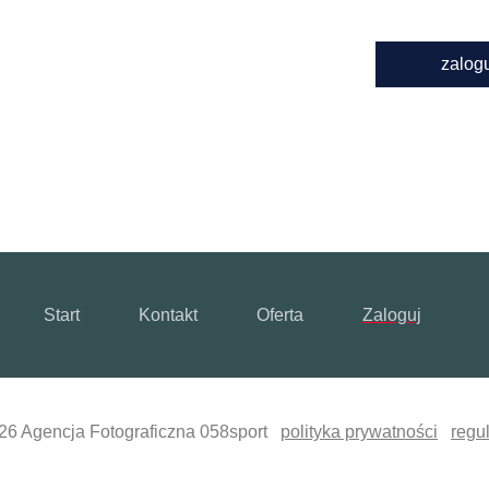
zalog
Start
Kontakt
Oferta
Zaloguj
26 Agencja Fotograficzna 058sport
polityka prywatności
regu