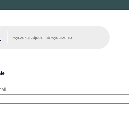
ie
ail