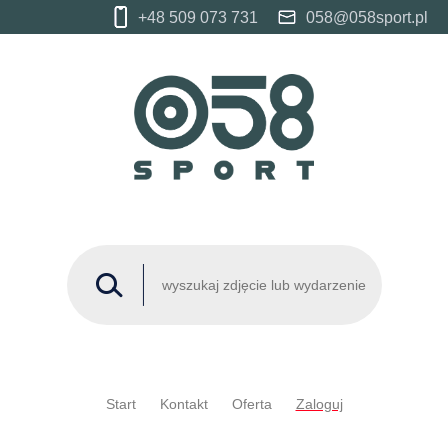
+48 509 073 731
058@058sport.pl
Start
Kontakt
Oferta
Zaloguj