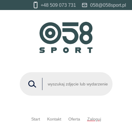
+48 509 073 731
058@058sport.pl
Start
Kontakt
Oferta
Zaloguj