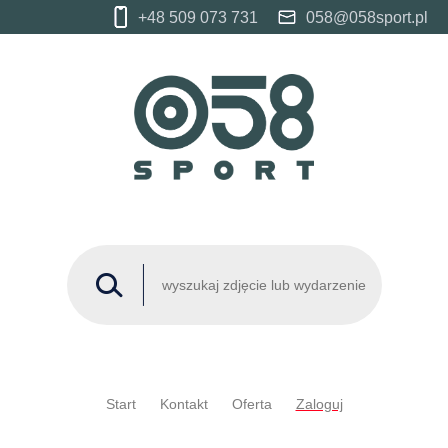
+48 509 073 731
058@058sport.pl
Start
Kontakt
Oferta
Zaloguj