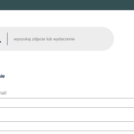
ie
ail