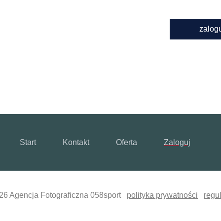
zalog
Start
Kontakt
Oferta
Zaloguj
26 Agencja Fotograficzna 058sport
polityka prywatności
regu