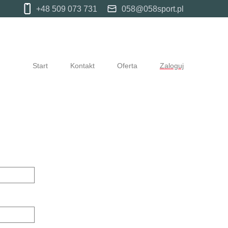
+48 509 073 731
058@058sport.pl
Start
Kontakt
Oferta
Zaloguj