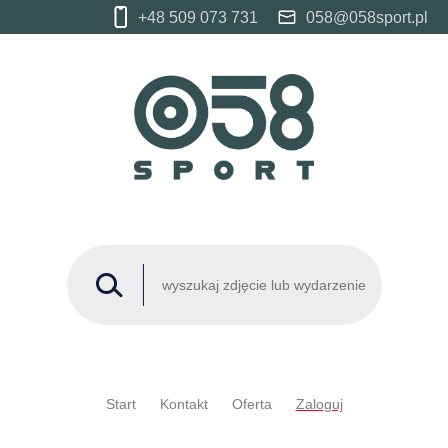
+48 509 073 731
058@058sport.pl
Start
Kontakt
Oferta
Zaloguj