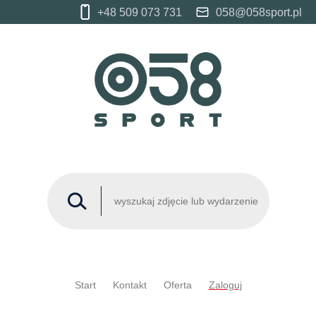
+48 509 073 731
058@058sport.pl
Start
Kontakt
Oferta
Zaloguj